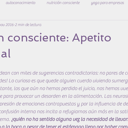
autoconocimiento
nutrición consciente
yoga para empresas
nov 2016
2 min de lectura
estar
n consciente: Apetito
al
an con miles de sugerencias contradictorias: no pares de co
des! Lo curioso es que quede alguien cuerdo viviendo sumerg
ante, los que aún no hemos perdido el juicio, nos hemos vuel
nte para provocar un desorden en la alimentación. Las neurosi
presión de emociones contrapuestas y por la influencia de des
confusión interna nos incita a refugiarnos aún más en la satis
ema. 
¿quién no ha sentido alguna vez la necesidad de llevar
a la boca a pesar de tener el estómago lleno por haber com