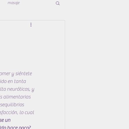
masaje
mer y siéntete 
ido en tanta 
to neuróticos, y 
s alimentarias 
equilibrios 
facción, lo cual 
se un 
ido hace poco? 