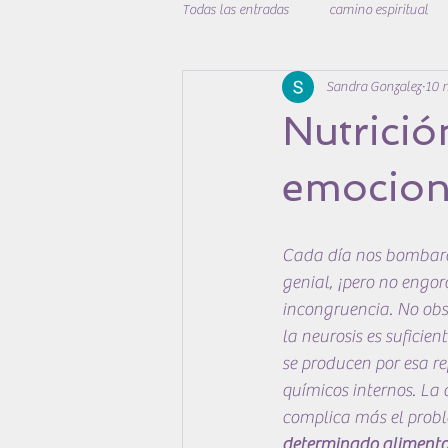
Todas las entradas
camino espiritual
Sandra Gonzalez
10 
desarrollo personal
cuidadoybien
Nutrició
emocion
Cada día nos bombarde
genial, ¡pero no engor
incongruencia. No obst
la neurosis es suficie
se producen por esa re
químicos internos. La 
complica más el probl
determinado alimento 