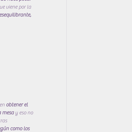
e viene por la 
sequilibrante, 
en 
obtener el 
la mesa
 y eso no 
ras 
egún como los 