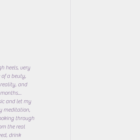
h heels, very 
of a beuty, 
reality, and 
 months...
ic and let my 
 meditation, 
looking through 
om the real 
ed, drink 