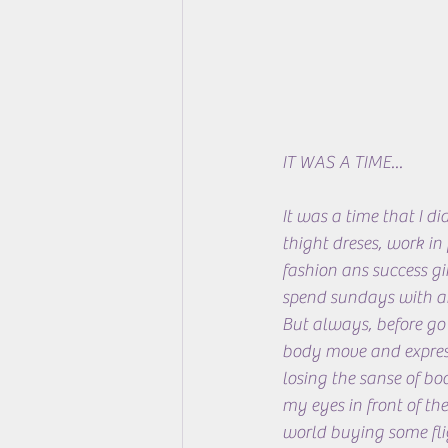
IT WAS A TIME...
It was a time that I d
thight dreses, work in
fashion ans success gi
spend sundays with anx
But always, before go 
body move and express
losing the sanse of bo
my eyes in front of the
world buying some flig