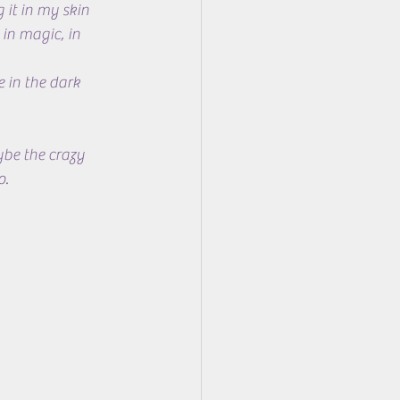
 it in my skin 
 in magic, in 
e in the dark 
ybe the crazy 
o.