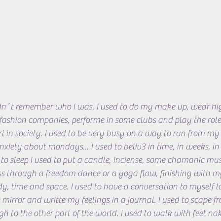
idn´t remember who I was. I used to do my make up, wear hig
 fashion companies, performe in some clubs and play the role 
rl in society. I used to be very busy on a way to run from my 
iety about mondays... I used to beliv3 in time, in weeks, in
to sleep I used to put a candle, inciense, some chamanic mus
 through a freedom dance or a yoga flow, finishing with my
dy, time and space. I used to have a conversation to myself 
 mirror and writte my feelings in a journal. I used to scape fr
h to the other part of the world. I used to walk with feet nak