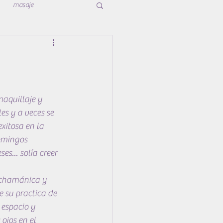
masaje
aquillaje y 
es y a veces se 
xitosa en la 
omingos 
s... solía creer 
a chamánica y 
e su practica de 
espacio y 
ojos en el 