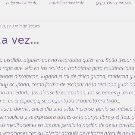
autoconocimiento
nutrición consciente
yoga para empresas
eb 2019
3 min de lectura
estar
a vez...
 perdida, alguien que no recordaba quien era. Solía llevar m
la ropa que veía en las revistas, trabajaba para multinacional
gunas discotecas. Jugaba el rol de chica guapa, moderna y e
 muy ocupada, como forma de escapar de la realidad y los d
n ansiedad... los días se le escapaban, las semanas y los mese
ma, en el espacio y se preguntaba si aquello era todo...
 irse a dormir, encendía una vela, incienso, ponía su músic
e moviera y se expresara atrvés de la danza libre y el flow d
s meditaciones en las que perdía la noción de de su cuerpo, 
versaciones con su interior através de mirarse através de los 