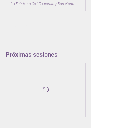
3
La Fabrica &Co | Coworking Barcelona
0
m
i
Reservar ahora
n
Próximas sesiones