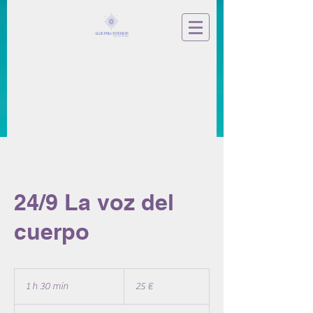
24/9 La voz del
cuerpo
25
euros
1 h 30 min
1
25 €