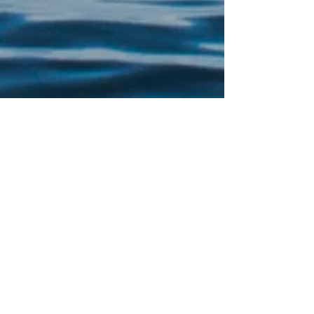
Online Courses
En nuestra escuela virtual podrás disfrutar de
nuestros cursos cuando quieras y dónde quieras.
Sesiones de Yoga, pilates y desarrollo personal a tu