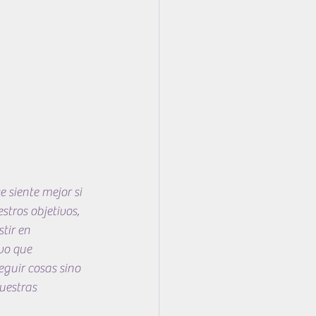
 siente mejor si 
stros objetivos, 
tir en 
vo que 
guir cosas sino 
uestras 