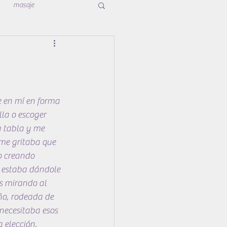
masaje
e en mí en forma 
la o escoger 
a tabla y me 
 me gritaba que 
o creando 
, estaba dándole 
s mirando al 
ño, rodeada de 
necesitaba esos 
a elección.