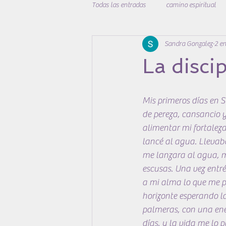
Todas las entradas
camino espiritual
Sandra Gonzalez
2 e
desarrollo personal
cuidadoybien
La disci
Mis primeros días en 
de pereza, cansancio y
alimentar mi fortaleza
lancé al agua. Llevaba
me lanzara al agua, m
escusas. Una vez entr
a mi alma lo que me p
horizonte esperando l
palmeras, con una ener
días, y la vida me lo 