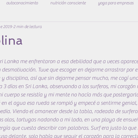
autoconocimiento
nutrición consciente
yoga para empresas
ne 2019
2 min de lectura
estar
plina
Sri Lanka me enfrentaron a esa debilidad que a veces aparec
 desmotivación. Tuve que escoger en dejarme arrastrar por el
 y disciplina, así que sin dejarme pensar mucho, me cogí un
 3 días en Sri Lanka, observando a los surferos, mi corazón
i cuerpo se resistía y mi mente no hacía más que postergarl
é en el agua esa rueda se rompió y empecé a sentirme genial
edía. Viendo el amanecer desde la tabla, rodeada de surfero
as olas, tortugas nadando a mi lado, en una playa de ensue
gía que cuesta describir con palabras. Surf era justo lo que 
puso delante, solo había que seguir el corazón para la correct