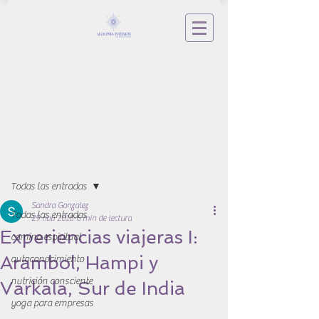
Entrada
Todas las entradas
Sandra Gonzalez
Todas las entradas
29 nov 2018
6 min de lectura
Experiencias viajeras I:
camino espiritual
Arambol, Hampi y
autoconocimiento
nutrición consciente
Varkala, Sur de India
yoga para empresas