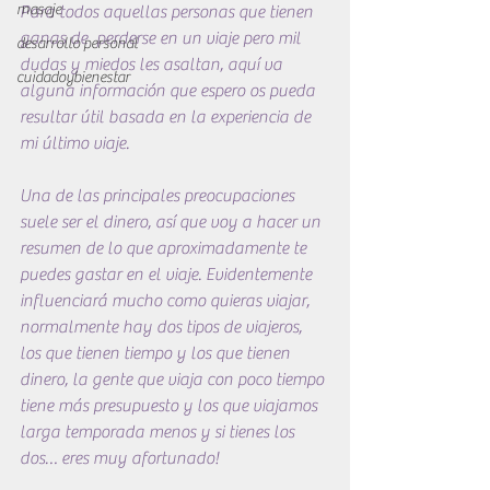
masaje
Para todos aquellas personas que tienen 
ganas de  perderse en un viaje pero mil 
desarrollo personal
dudas y miedos les asaltan, aquí va 
cuidadoybienestar
alguna información que espero os pueda 
resultar útil basada en la experiencia de 
mi último viaje.
Una de las principales preocupaciones 
suele ser el dinero, así que voy a hacer un 
resumen de lo que aproximadamente te 
puedes gastar en el viaje. Evidentemente 
influenciará mucho como quieras viajar, 
normalmente hay dos tipos de viajeros, 
los que tienen tiempo y los que tienen 
dinero, la gente que viaja con poco tiempo 
tiene más presupuesto y los que viajamos 
larga temporada menos y si tienes los 
dos… eres muy afortunado!